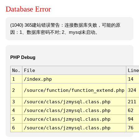
Database Error
(1040) 365建站错误警告：连接数据库失败，可能的原
因：1、数据库密码不对; 2、mysql未启动。
PHP Debug
No.
File
Line
1
/index.php
14
2
/source/function/function_extend.php
324
3
/source/class/jzmysql.class.php
211
4
/source/class/jzmysql.class.php
62
5
/source/class/jzmysql.class.php
94
6
/source/class/jzmysql.class.php
76