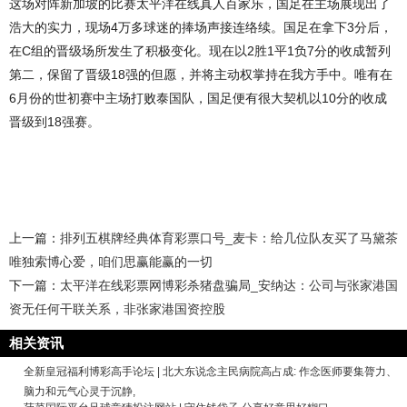
这场对阵新加坡的比赛太平洋在线真人百家乐，国足在主场展现出了
浩大的实力，现场4万多球迷的捧场声接连络续。国足在拿下3分后，
在C组的晋级场所发生了积极变化。现在以2胜1平1负7分的收成暂列
第二，保留了晋级18强的但愿，并将主动权掌持在我方手中。唯有在
6月份的世初赛中主场打败泰国队，国足便有很大契机以10分的收成
晋级到18强赛。
上一篇：
排列五棋牌经典体育彩票口号_麦卡：给几位队友买了马黛茶
唯独索博心爱，咱们思赢能赢的一切
下一篇：
太平洋在线彩票网博彩杀猪盘骗局_安纳达：公司与张家港国
资无任何干联关系，非张家港国资控股
相关资讯
全新皇冠福利博彩高手论坛 | 北大东说念主民病院高占成: 作念医师要集膂力、
脑力和元气心灵于沉静,