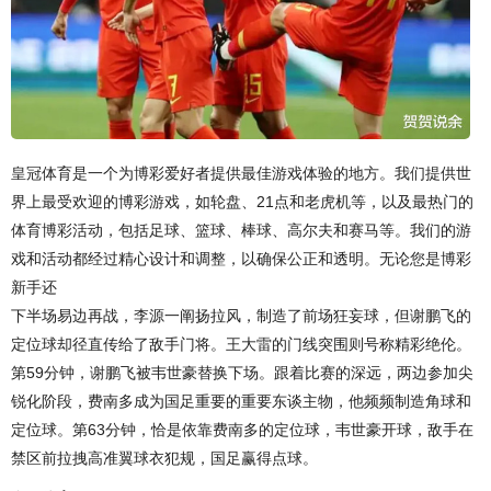
皇冠体育是一个为博彩爱好者提供最佳游戏体验的地方。我们提供世
界上最受欢迎的博彩游戏，如轮盘、21点和老虎机等，以及最热门的
体育博彩活动，包括足球、篮球、棒球、高尔夫和赛马等。我们的游
戏和活动都经过精心设计和调整，以确保公正和透明。无论您是博彩
新手还
下半场易边再战，李源一阐扬拉风，制造了前场狂妄球，但谢鹏飞的
定位球却径直传给了敌手门将。王大雷的门线突围则号称精彩绝伦。
第59分钟，谢鹏飞被韦世豪替换下场。跟着比赛的深远，两边参加尖
锐化阶段，费南多成为国足重要的重要东谈主物，他频频制造角球和
定位球。第63分钟，恰是依靠费南多的定位球，韦世豪开球，敌手在
禁区前拉拽高准翼球衣犯规，国足赢得点球。