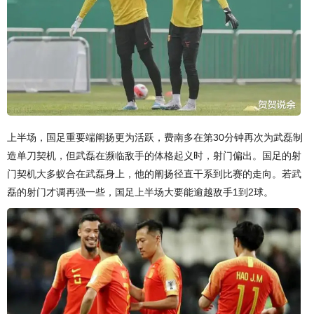
上半场，国足重要端阐扬更为活跃，费南多在第30分钟再次为武磊制
造单刀契机，但武磊在濒临敌手的体格起义时，射门偏出。国足的射
门契机大多蚁合在武磊身上，他的阐扬径直干系到比赛的走向。若武
磊的射门才调再强一些，国足上半场大要能逾越敌手1到2球。