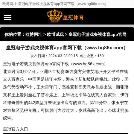
欧博网址-皇冠电子游戏央视体育app官网下载（www.hg86x.com）
你的位置：
欧博网址
>
欧博试玩
> 皇冠电子游戏央视体育app官网
皇冠电子游戏央视体育app官网下载（www.hg86x.com）
下载（www.hg86x.com）
发布日期：2024-03-28 09:15 点击次数：169
皇冠电子游戏央视体育app官网下载（www.hg86x.com）
北京时间3月27日，亚洲区世初赛36强赛方兴未艾地张开太平洋在线
真人百家乐，中国男足镇守主场，迎来了新加坡队的挑战。此役，国
足气势变动不小，王大雷守门，高准翼和高天意亦首发出战，而张琳
芃和王上源则坐在了替补席上。上半场太平洋在线真人百家乐，伊万
科维奇排出的442阵型并未证据出应有的威力。第19分钟，张玉宁在
对方禁区觅得良机，可惜射门力渡过大，皮球高高飞出，令球迷扼腕
叹惋。
皇冠官方入口