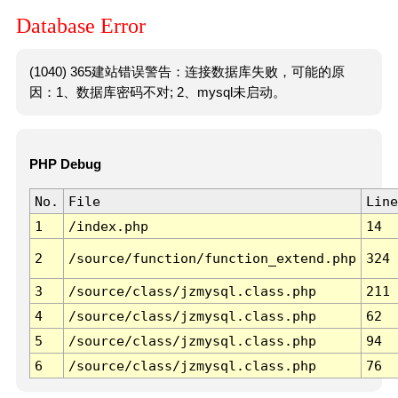
Database Error
(1040) 365建站错误警告：连接数据库失败，可能的原
因：1、数据库密码不对; 2、mysql未启动。
PHP Debug
No.
File
Line
1
/index.php
14
2
/source/function/function_extend.php
324
3
/source/class/jzmysql.class.php
211
4
/source/class/jzmysql.class.php
62
5
/source/class/jzmysql.class.php
94
6
/source/class/jzmysql.class.php
76