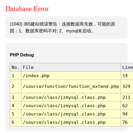
Database Error
(1040) 365建站错误警告：连接数据库失败，可能的原
因：1、数据库密码不对; 2、mysql未启动。
PHP Debug
No.
File
Line
1
/index.php
14
2
/source/function/function_extend.php
324
3
/source/class/jzmysql.class.php
211
4
/source/class/jzmysql.class.php
62
5
/source/class/jzmysql.class.php
94
6
/source/class/jzmysql.class.php
76