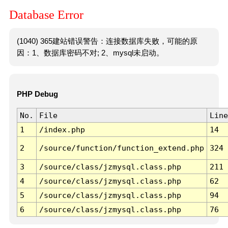
Database Error
(1040) 365建站错误警告：连接数据库失败，可能的原
因：1、数据库密码不对; 2、mysql未启动。
PHP Debug
No.
File
Line
1
/index.php
14
2
/source/function/function_extend.php
324
3
/source/class/jzmysql.class.php
211
4
/source/class/jzmysql.class.php
62
5
/source/class/jzmysql.class.php
94
6
/source/class/jzmysql.class.php
76