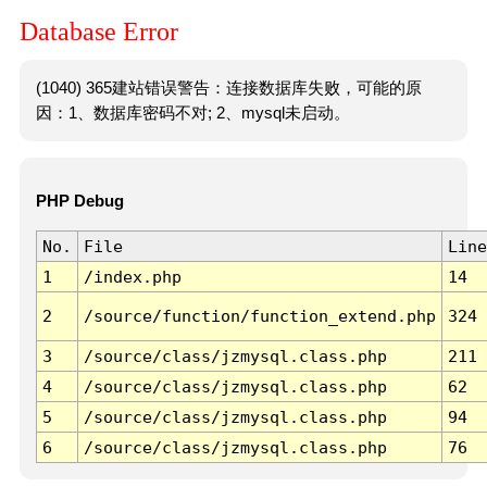
Database Error
(1040) 365建站错误警告：连接数据库失败，可能的原
因：1、数据库密码不对; 2、mysql未启动。
PHP Debug
No.
File
Line
1
/index.php
14
2
/source/function/function_extend.php
324
3
/source/class/jzmysql.class.php
211
4
/source/class/jzmysql.class.php
62
5
/source/class/jzmysql.class.php
94
6
/source/class/jzmysql.class.php
76