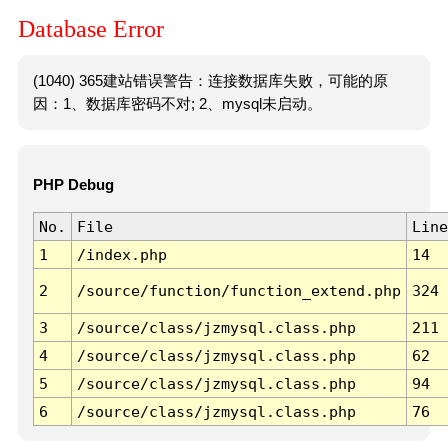
Database Error
(1040) 365建站错误警告：连接数据库失败，可能的原
因：1、数据库密码不对; 2、mysql未启动。
PHP Debug
No.
File
Line
1
/index.php
14
2
/source/function/function_extend.php
324
3
/source/class/jzmysql.class.php
211
4
/source/class/jzmysql.class.php
62
5
/source/class/jzmysql.class.php
94
6
/source/class/jzmysql.class.php
76