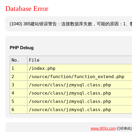
Database Error
(1040) 365建站错误警告：连接数据库失败，可能的原因：1、数
PHP Debug
No.
File
1
/index.php
2
/source/function/function_extend.php
3
/source/class/jzmysql.class.php
4
/source/class/jzmysql.class.php
5
/source/class/jzmysql.class.php
6
/source/class/jzmysql.class.php
www.365jz.com
已经将此