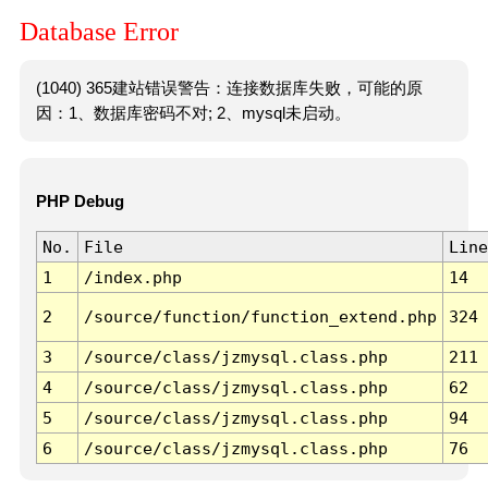
Database Error
(1040) 365建站错误警告：连接数据库失败，可能的原
因：1、数据库密码不对; 2、mysql未启动。
PHP Debug
No.
File
Line
1
/index.php
14
2
/source/function/function_extend.php
324
3
/source/class/jzmysql.class.php
211
4
/source/class/jzmysql.class.php
62
5
/source/class/jzmysql.class.php
94
6
/source/class/jzmysql.class.php
76