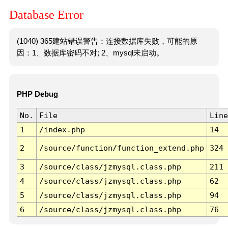
Database Error
(1040) 365建站错误警告：连接数据库失败，可能的原
因：1、数据库密码不对; 2、mysql未启动。
PHP Debug
No.
File
Line
1
/index.php
14
2
/source/function/function_extend.php
324
3
/source/class/jzmysql.class.php
211
4
/source/class/jzmysql.class.php
62
5
/source/class/jzmysql.class.php
94
6
/source/class/jzmysql.class.php
76