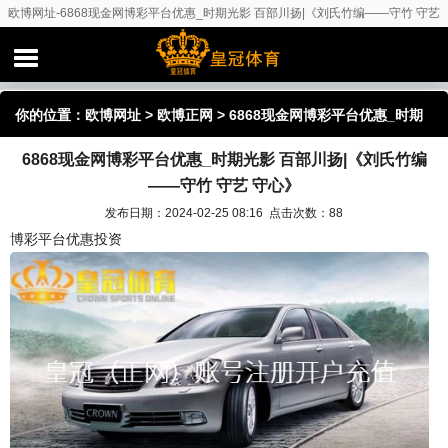
欧博网址-6868现金网博彩平台优惠_时期光影 百部川扬|《刘氏竹编——守竹 守艺
守心》
你的位置：
欧博网址
>
欧博正网
> 6868现金网博彩平台优惠_时期
6868现金网博彩平台优惠_时期光影 百部川扬|《刘氏竹编
光影 百部川扬|《刘氏竹编——守竹 守艺 守心》
——守竹 守艺 守心》
发布日期：2024-02-25 08:16 点击次数：88
博彩平台优惠投资