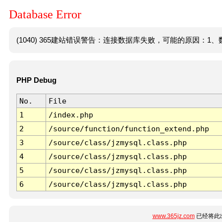
Database Error
(1040) 365建站错误警告：连接数据库失败，可能的原因：1、数
PHP Debug
No.
File
1
/index.php
2
/source/function/function_extend.php
3
/source/class/jzmysql.class.php
4
/source/class/jzmysql.class.php
5
/source/class/jzmysql.class.php
6
/source/class/jzmysql.class.php
www.365jz.com
已经将此