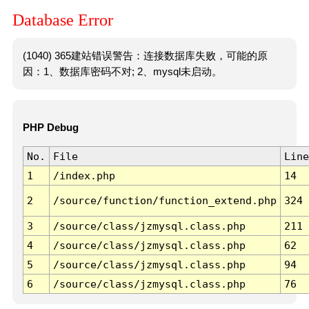
Database Error
(1040) 365建站错误警告：连接数据库失败，可能的原
因：1、数据库密码不对; 2、mysql未启动。
PHP Debug
No.
File
Line
1
/index.php
14
2
/source/function/function_extend.php
324
3
/source/class/jzmysql.class.php
211
4
/source/class/jzmysql.class.php
62
5
/source/class/jzmysql.class.php
94
6
/source/class/jzmysql.class.php
76