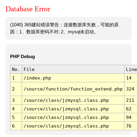
Database Error
(1040) 365建站错误警告：连接数据库失败，可能的原
因：1、数据库密码不对; 2、mysql未启动。
PHP Debug
No.
File
Line
1
/index.php
14
2
/source/function/function_extend.php
324
3
/source/class/jzmysql.class.php
211
4
/source/class/jzmysql.class.php
62
5
/source/class/jzmysql.class.php
94
6
/source/class/jzmysql.class.php
76