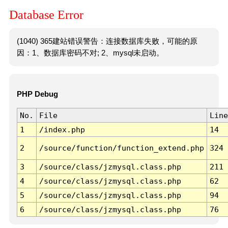
Database Error
(1040) 365建站错误警告：连接数据库失败，可能的原
因：1、数据库密码不对; 2、mysql未启动。
PHP Debug
No.
File
Line
1
/index.php
14
2
/source/function/function_extend.php
324
3
/source/class/jzmysql.class.php
211
4
/source/class/jzmysql.class.php
62
5
/source/class/jzmysql.class.php
94
6
/source/class/jzmysql.class.php
76