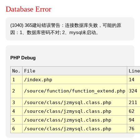
Database Error
(1040) 365建站错误警告：连接数据库失败，可能的原
因：1、数据库密码不对; 2、mysql未启动。
PHP Debug
No.
File
Line
1
/index.php
14
2
/source/function/function_extend.php
324
3
/source/class/jzmysql.class.php
211
4
/source/class/jzmysql.class.php
62
5
/source/class/jzmysql.class.php
94
6
/source/class/jzmysql.class.php
76