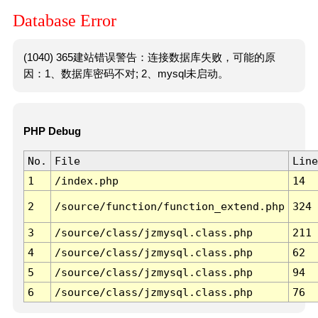
Database Error
(1040) 365建站错误警告：连接数据库失败，可能的原
因：1、数据库密码不对; 2、mysql未启动。
PHP Debug
No.
File
Line
1
/index.php
14
2
/source/function/function_extend.php
324
3
/source/class/jzmysql.class.php
211
4
/source/class/jzmysql.class.php
62
5
/source/class/jzmysql.class.php
94
6
/source/class/jzmysql.class.php
76