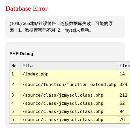
Database Error
(1040) 365建站错误警告：连接数据库失败，可能的原
因：1、数据库密码不对; 2、mysql未启动。
PHP Debug
No.
File
Line
1
/index.php
14
2
/source/function/function_extend.php
324
3
/source/class/jzmysql.class.php
211
4
/source/class/jzmysql.class.php
62
5
/source/class/jzmysql.class.php
94
6
/source/class/jzmysql.class.php
76