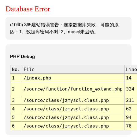
Database Error
(1040) 365建站错误警告：连接数据库失败，可能的原
因：1、数据库密码不对; 2、mysql未启动。
PHP Debug
No.
File
Line
1
/index.php
14
2
/source/function/function_extend.php
324
3
/source/class/jzmysql.class.php
211
4
/source/class/jzmysql.class.php
62
5
/source/class/jzmysql.class.php
94
6
/source/class/jzmysql.class.php
76