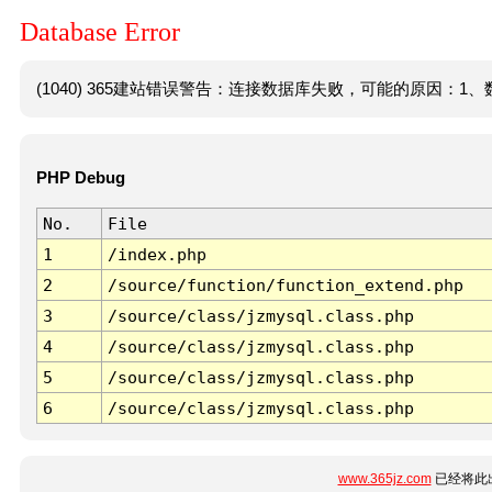
Database Error
(1040) 365建站错误警告：连接数据库失败，可能的原因：1、数
PHP Debug
No.
File
1
/index.php
2
/source/function/function_extend.php
3
/source/class/jzmysql.class.php
4
/source/class/jzmysql.class.php
5
/source/class/jzmysql.class.php
6
/source/class/jzmysql.class.php
www.365jz.com
已经将此