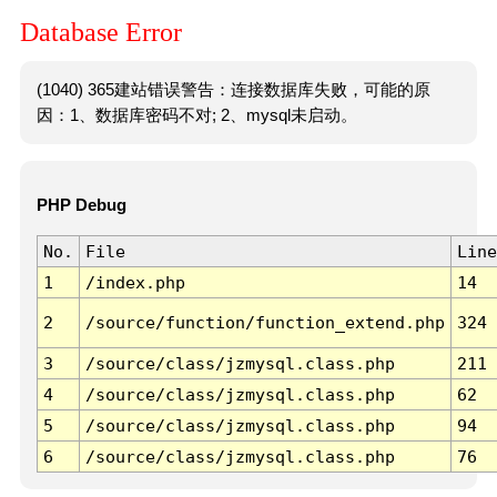
Database Error
(1040) 365建站错误警告：连接数据库失败，可能的原
因：1、数据库密码不对; 2、mysql未启动。
PHP Debug
No.
File
Line
1
/index.php
14
2
/source/function/function_extend.php
324
3
/source/class/jzmysql.class.php
211
4
/source/class/jzmysql.class.php
62
5
/source/class/jzmysql.class.php
94
6
/source/class/jzmysql.class.php
76