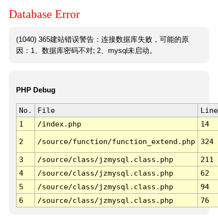
Database Error
(1040) 365建站错误警告：连接数据库失败，可能的原
因：1、数据库密码不对; 2、mysql未启动。
PHP Debug
No.
File
Line
1
/index.php
14
2
/source/function/function_extend.php
324
3
/source/class/jzmysql.class.php
211
4
/source/class/jzmysql.class.php
62
5
/source/class/jzmysql.class.php
94
6
/source/class/jzmysql.class.php
76